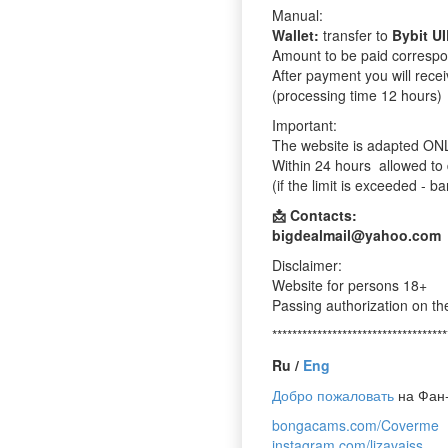
Manual:
Wallet:
transfer to
Bybit U
Amount to be paid correspo
After payment you will rece
(processing time 12 hours)
Important:
The website is adapted O
Within 24 hours allowed to
(if the limit is exceeded - b
📩 Contacts:
bigdealmail@yahoo.com
Disclaimer:
Website for persons 18+
Passing authorization on th
***********************************
Ru /
Eng
Добро пожаловать
на Фан-
bongacams.com/Coverme
instagram.com/lizavaiss