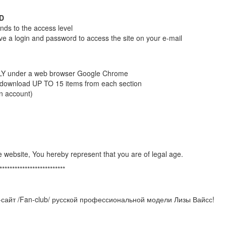
ID
nds to the access level
ive a login and password to access the site on your e-mail
NLY under a web browser Google Chrome
 download UP TO 15 items from each section
an account)
e website, You hereby represent that you are of legal age.
**************************
сайт /Fan-club/ русской профессиональной модели Лизы Вайсс!