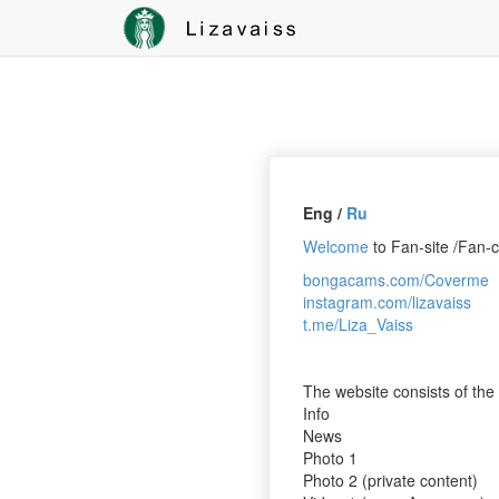
Eng /
Ru
Welcome
to Fan-site /Fan-c
bongacams.com/Coverme
instagram.com/lizavaiss
t.me/Liza_Vaiss
The website consists of the 
Info
News
Photo 1
Photo 2 (private content)