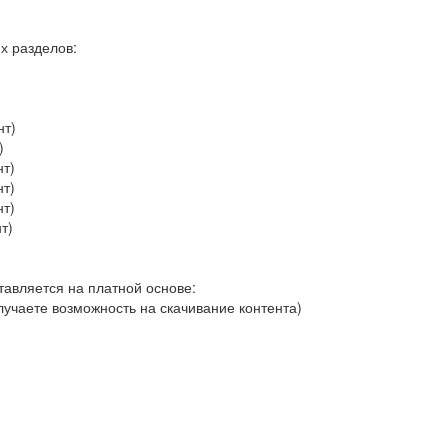
их разделов:
нт)
)
нт)
нт)
нт)
т)
тавляется на платной основе:
лучаете возможность на скачивание контента)